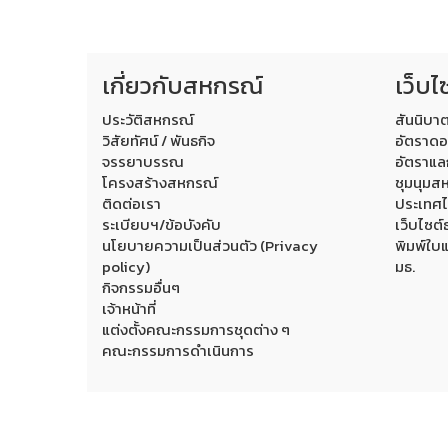
เกี่ยวกับสหกรณ์
เว็บไ
ประวัติสหกรณ์
สันนิบา
วิสัยทัศน์ / พันธกิจ
อัตราดอ
จรรยาบรรณ
อัตราแล
โครงสร้างสหกรณ์
ชุมนุมสห
ติดต่อเรา
ประเทศ
ระเบียบฯ/ข้อบังคับ
เว็บไซต
นโยบายความเป็นส่วนตัว (Privacy
พิมพ์ใบ
policy)
มธ.
กิจกรรมอื่นๆ
เจ้าหน้าที่
แต่งตั้งคณะกรรมการชุดต่าง ๆ
คณะกรรมการดำเนินการ
สำนัก