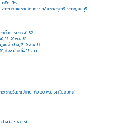
ชิก' ปี'51
ณ สถานสงเคราะห์คนชราเฉลิม ราชกุมารี จ.กาญจนบุรี
ือกตั้งกรรมการปี'52
), 17-21 พ.ย.51
ูนย์ลำปาง, 7-9 พ.ย.51
, รับสมัครถึง 17 ต.ค.
ว(รายวัน) 'แม่บ้าน', ถึง 20 พ.ย.51
[
ใบสมัคร
]
หว่าง 1-15 ธ.ค.51