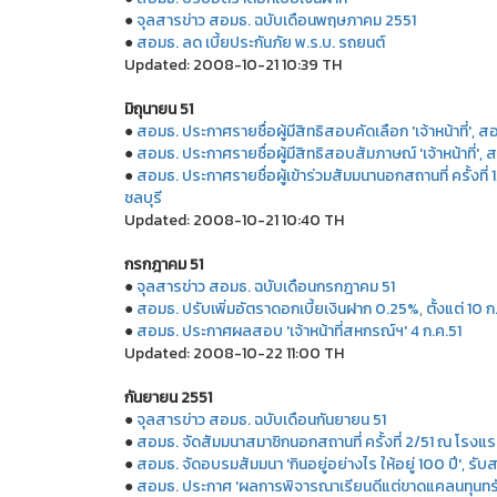
●
จุลสารข่าว สอมธ. ฉบับเดือนพฤษภาคม 2551
●
สอมธ. ลด เบี้ยประกันภัย พ.ร.บ. รถยนต์
Updated: 2008-10-21 10:39 TH
มิถุนายน 51
●
สอมธ. ประกาศรายชื่อผู้มีสิทธิสอบคัดเลือก 'เจ้าหน้าที่', สอบ
●
สอมธ. ประกาศรายชื่อผู้มีสิทธิสอบสัมภาษณ์
'เจ้าหน้าที่',
●
สอมธ. ประกาศรายชื่อผู้เข้าร่วมสัมมนานอกสถานที่ ครั้งที
ชลบุรี
Updated: 2008-10-21 10:40 TH
กรกฎาคม 51
●
จุลสารข่าว สอมธ. ฉบับเดือนกรกฎาคม 51
●
สอมธ. ปรับเพิ่มอัตราดอกเบี้ยเงินฝาก 0.25%, ตั้งแต่ 10 ก
●
สอมธ. ประกาศผลสอบ 'เจ้าหน้าที่สหกรณ์ฯ' 4 ก.ค.51
Updated: 2008-10-22 11:00 TH
กันยายน 2551
●
จุลสารข่าว สอมธ. ฉบับเดือนกันยายน 51
●
สอมธ. จัดสัมมนาสมาชิกนอกสถานที่ ครั้งที่ 2/51 ณ โรงแรม
●
สอมธ. จัดอบรมสัมมนา 'กินอยู่อย่างไร ให้อยู่ 100 ปี', รับ
●
สอมธ. ประกาศ 'ผลการพิจารณาเรียนดีแต่ขาดแคลนทุนทรัพ