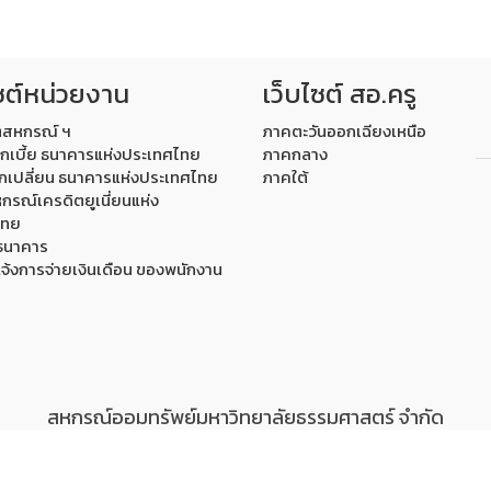
ซต์หน่วยงาน
เว็บไซต์ สอ.ครู
ตสหกรณ์ ฯ
ภาคตะวันออกเฉียงเหนือ
กเบี้ย ธนาคารแห่งประเทศไทย
ภาคกลาง
กเปลี่ยน ธนาคารแห่งประเทศไทย
ภาคใต้
กรณ์เครดิตยูเนี่ยนแห่ง
ไทย
์ธนาคาร
แจ้งการจ่ายเงินเดือน ของพนักงาน
สหกรณ์ออมทรัพย์มหาวิทยาลัยธรรมศาสตร์ จำกัด
งาน
ท่าพระจันทร์
สำนักงาน
ศูนย์รังสิต
และ สาขาย่อย
คณะแพทยศ