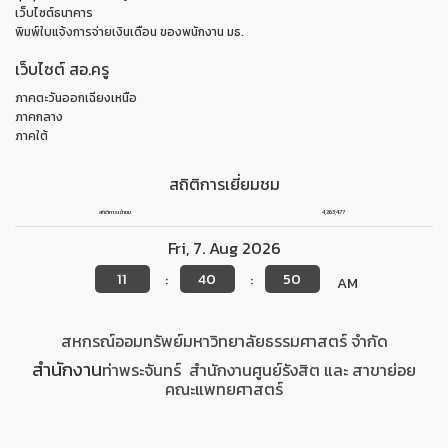
เว็บไซต์ธนาคาร
พิมพ์ใบแจ้งการจ่ายเงินเดือน ของพนักงาน มธ.
เว็บไซต์ สอ.ครู
ภาคตะวันออกเฉียงเหนือ
ภาคกลาง
ภาคใต้
สถิติการเยี่ยมชม
สถิติการเข้าชม
4,263,477
Fri
,
7
.
Aug
2026
11
40
50
:
:
AM
สหกรณ์ออมทรัพย์มหาวิทยาลัยธรรมศาสตร์ จำกัด
สำนักงาน
ท่าพระจันทร์
สำนักงาน
ศูนย์รังสิต
และ สาขาย่อย
คณะแพทยศาสตร์