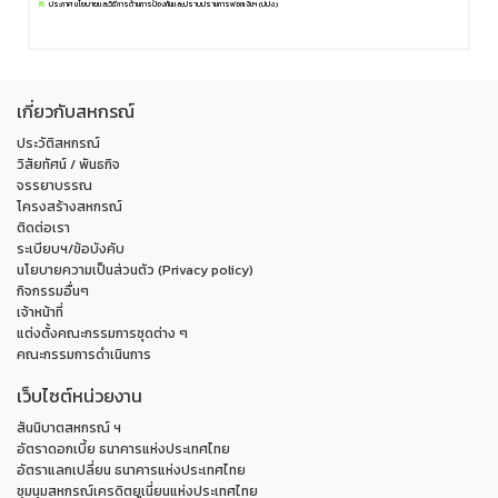
ประกาศ นโยบายและวิธีการด้านการป้องกันและปราบปรามการฟอกเงินฯ (ปปง.)
เกี่ยวกับสหกรณ์
ประวัติสหกรณ์
วิสัยทัศน์ / พันธกิจ
จรรยาบรรณ
โครงสร้างสหกรณ์
ติดต่อเรา
ระเบียบฯ/ข้อบังคับ
นโยบายความเป็นส่วนตัว (Privacy policy)
กิจกรรมอื่นๆ
เจ้าหน้าที่
แต่งตั้งคณะกรรมการชุดต่าง ๆ
คณะกรรมการดำเนินการ
เว็บไซต์หน่วยงาน
สันนิบาตสหกรณ์ ฯ
อัตราดอกเบี้ย ธนาคารแห่งประเทศไทย
อัตราแลกเปลี่ยน ธนาคารแห่งประเทศไทย
ชุมนุมสหกรณ์เครดิตยูเนี่ยนแห่งประเทศไทย