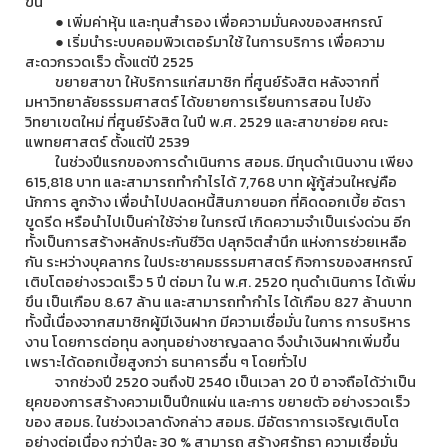
ขึ้น
● เพิ่มค่าหุ้น และทุนสำรอง เพื่อความมั่นคงของสหกรณ์
● เริ่มนำระบบคอมพิวเตอร์มาใช้ ในการบริการ เพื่อความ
สะดวกรวดเร็ว ตั้งแต่ปี 2525
ขยายสาขา ให้บริการแก่สมาชิก ที่ศูนย์รังสิต หลังจากที่
มหาวิทยาลัยธรรมศาสตร์ ได้ขยายการเรียนการสอน ไปยัง
วิทยาเขตใหม่ ที่ศูนย์รังสิต ในปี พ.ศ. 2529 และสาขาย่อย คณะ
แพทยศาสตร์ ตั้งแต่ปี 2539
ในช่วงปีแรกของการดำเนินการ สอมธ. มีทุนดำเนินงาน เพียง
615,818 บาท และสามารถทำกำไรได้ 7,768 บาท ผู้กู้ส่วนใหญ่คือ
นักการ ลูกจ้าง เพื่อนำไปปลดหนี้สินภายนอก ที่คิดดอกเบี้ย อัตรา
ขูดรีด หรือนำไปเป็นค่าใช้จ่าย ในกรณี เกิดความจำเป็นเร่งด่วน อีก
ทั้งเป็นการสร้างหลักประกันชีวิต ปลุกจิตสำนึก แห่งการช่วยเหลือ
กัน ระหว่างบุคลากร ในประชาคมธรรมศาสตร์ กิจการของสหกรณ์
เติบโตอย่างรวดเร็ว 5 ปี ต่อมา ใน พ.ศ. 2520 ทุนดำเนินการ ได้เพิ่ม
ขึน เป็นเกือบ 8.67 ล้าน และสามารถทำกำไร ได้เกือบ 827 ล้านบาท
ทั้งนี้เนื่องจากสมาชิกผู้มีเงินฝาก มีความเชื่อมั่น ในการ การบริหาร
งาน โดยการต่อทุน ลงทุนอย่างชาญฉลาด จึงนำเงินฝากเพิ่มขึ้น
เพราะได้ดอกเบี้ยสูงกว่า ธนาคารอื่น ๆ โดยทั่วไป
จากช่วงปี 2520 จนถึงปั 2540 เป็นเวลา 20 ปี อาจถือได้ว่าเป็น
ยุคของการสร้างความเป็นปึกแผ่น และการ ขยายตัว อย่างรวดเร็ว
ของ สอมธ. ในช่วงเวลาดังกล่าว สอมธ. มีอัตราการเจริญเติบโต
อย่างต่อเนื่อง กว่าปีละ 30 % สามารถ สร้างศรัทธา ความเชื่อมั่น