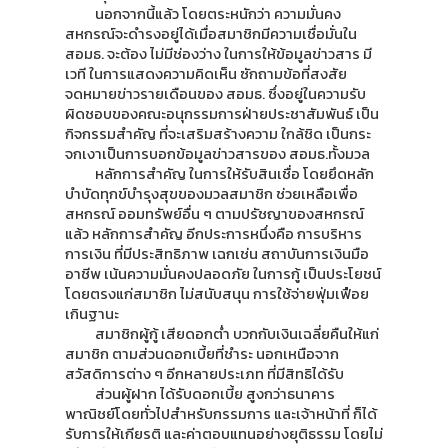
นอกจากนี้แล้ว โดยตระหนักว่า ความมั่นคง
สหกรณ์จะดำรงอยู่ได้เมื่อสมาชิกมีความเชื่อมั่นใน
สอมธ. จะต้อง ไม่มีช่องว่าง ในการให้ข้อมูลข่าวสาร มี
เวที ในการแสดงความคิดเห็น ซักถามข้อที่สงสัย
จดหมายข่าวรายเดือนของ สอมธ. ซึ่งอยู่ในความรับ
ผิดชอบของคณะอนุกรรมการฝ่ายประชาสัมพันธ์ เป็น
กิจกรรมสำคัญ ที่จะเสริมสร้างความ ใกล้ชิด เป็นกระ
จกเงาเป็นการบอกข้อมูลข่าวสารของ สอมธ.ทั้งมวล
หลักการสำคัญ ในการให้รับสินเชื่อ โดยยึดหลัก
บำบัดทุกข์บำรุงสุขของมวลสมาชิก ช่วยเหลือเพื่อ
สหกรณ์ ออมทรัพย์อื่น ๆ ตามปรัชญาของสหกรณ์
แล้ว หลักการสำคัญ อีกประการหนึ่งคือ การบริหาร
การเงิน ที่มีประสิทธิภาพ เฉกเช่น สถาบันการเงินมือ
อาชีพ เน้นความมั่นคงปลอดภัย ในการกู้ เป็นประโยชน์
โดยตรงแก่สมาชิก ไม่สนับสนุน การใช้จ่ายฟุ่มเฟือย
เกินฐานะ
สมาชิกผู้กู้ เสียดอกต่ำ บวกกับเงินเฉลี่ยคืนให้แก่
สมาชิก ตามส่วนดอกเบี้ยที่ชำระ นอกเหนือจาก
สวัสดิการต่าง ๆ อีกหลายประเภท ที่มีสิทธิได้รับ
ส่วนผู้ฝาก ได้รับดอกเบี้ย สูงกว่าธนาคาร
พาณิชย์โดยทั่วไปสำหรับกรรมการ และเจ้าหน้าที่ ก็ได้
รับการให้เกียรติ และค่าตอบแทนอย่างยุติธรรม โดยไม่