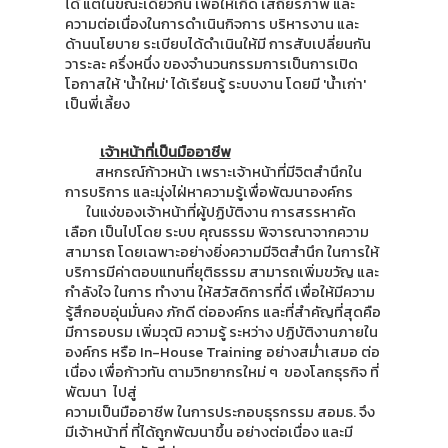
ได้ แต่ในขณะเดียวกัน เพื่อให้เกิด เสถียรภาพ และ
ความต่อเนื่องในการดำเนินกิจการ บริหารงาน และ
ด้านนโยบาย ระเบียบได้ดำเนินให้มี การสับเปลี่ยนกัน
วาระละ ครึ่งหนึ่ง ของจำนวนกรรมการเป็นการเปิด
โอกาสให้ 'น้ำใหม่' ได้เรียนรู้ ระบบงาน โดยมี 'น้ำเก่า'
เป็นพี่เลี้ยง
เจ้าหน้าที่เป็นมืออาชีพ
สหกรณ์ก้าวหน้า เพราะเจ้าหน้าที่มีจิตสำนึกใน
การบริการ และมุ่งไฝ่หาความรู้เพื่อพัฒนาองค์กร
ในแง่ของเจ้าหน้าที่ผู้ปฏิบัติงาน การสรรหาคัด
เลือก เป็นไปโดย ระบบ คุณธรรม พิจารณาจากความ
สามารถ โดยเฉพาะอย่างยิ่งความมีจิตสำนึก ในการให้
บริการมีค่าตอบแทนที่ยุติธรรม สามารถเพิ่มขวัญ และ
กำลังใจ ในการ ทำงาน ให้สวัสดิการที่ดี เพื่อให้มีความ
รู้สึกอบอุ่นมั่นคง ภักดี ต่อองค์กร และที่สำคัญที่สุดคือ
มีการอบรม เพิ่มวุฒิ ความรู้ ระหว่าง ปฏิบัติงานภายใน
องค์กร หรือ In-House Training อย่างสม่ำเสมอ ต่อ
เนื่อง เพื่อก้าวทัน ตามวิทยากรใหม่ ๆ ของโลกธุรกิจ ที่
พัฒนา ไปสู่
ความเป็นมืออาชีพ ในการประกอบธุรกรรม สอมธ. จึง
มีเจ้าหน้าที่ ที่ได้ถูกพัฒนาขึ้น อย่างต่อเนื่อง และมี