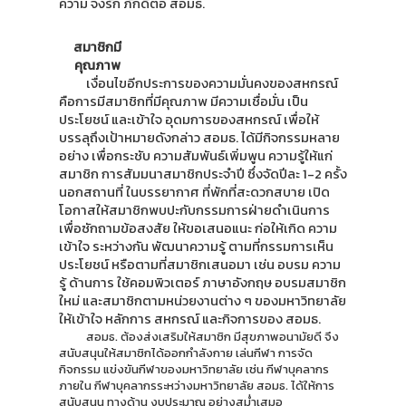
ความ จงรัก ภักดีต่อ สอมธ.
สมาชิกมี
คุณภาพ
เงื่อนไขอีกประการของความมั่นคงของสหกรณ์
คือการมีสมาชิกที่มีคุณภาพ มีความเชื่อมั่น เป็น
ประโยชน์ และเข้าใจ อุดมการของสหกรณ์ เพื่อให้
บรรลุถึงเป้าหมายดังกล่าว สอมธ. ได้มีกิจกรรมหลาย
อย่าง เพื่อกระชับ ความสัมพันธ์เพิ่มพูน ความรู้ให้แก่
สมาชิก การสัมมนาสมาชิกประจำปี ซึ่งจัดปีละ 1-2 ครั้ง
นอกสถานที่ ในบรรยากาศ ที่พักที่สะดวกสบาย เปิด
โอกาสให้สมาชิกพบปะกับกรรมการฝ่ายดำเนินการ
เพื่อซักถามข้อสงสัย ให้ขอเสนอแนะ ก่อให้เกิด ความ
เข้าใจ ระหว่างกัน พัฒนาความรู้ ตามที่กรรมการเห็น
ประโยชน์ หรือตามที่สมาชิกเสนอมา เช่น อบรม ความ
รู้ ด้านการ ใช้คอมพิวเตอร์ ภาษาอังกฤษ อบรมสมาชิก
ใหม่ และสมาชิกตามหน่วยงานต่าง ๆ ของมหาวิทยาลัย
ให้เข้าใจ หลักการ สหกรณ์ และกิจการของ สอมธ.
สอมธ. ต้องส่งเสริมให้สมาชิก มีสุขภาพอนามัยดี จึง
สนับสนุนให้สมาชิกได้ออกกำลังกาย เล่นกีฬา การจัด
กิจกรรม แข่งขันกีฬาของมหาวิทยาลัย เช่น กีฬาบุคลากร
ภายใน กีฬาบุคลากรระหว่างมหาวิทยาลัย สอมธ. ได้ให้การ
สนับสนุน ทางด้าน งบประมาณ อย่างสม่ำเสมอ