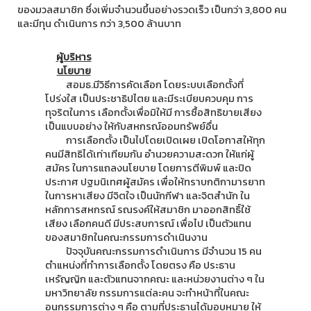
ของมวลสมาชิก ซึ่งเพิ่มจำนวนขึ้นอย่างรวดเร็ว เป็นกว่า 3,800 คน
และมีทุน ดำเนินการ กว่า 3,500 ล้านบาท
ผู้บริหาร
นโยบาย
สอมธ.มีวิธีการคัดเลือก โดยระบบเลือกตั้งที่
โปร่งใส เป็นประชาธิปไตย และมีระเบียบควบคุม การ
ทุจริตในการ เลือกตั้งเพื่อมิให้มี การซื้อสิทธิขายเสียง
เป็นแบบอย่าง ให้กับสหกรณ์ออมทรัพย์อื่น
การเลือกตั้ง เป็นไปโดยเปิดเผย เปิดโอกาสให้ทุก
คนมีสิทธิได้เท่าเทียมกัน อำนวยความสะดวก ให้แก่ผู้
สมัคร ในการแถลงนโยบาย โดยการตีพิมพ์ และปิด
ประกาศ ปฐมนิเทศผู้สมัคร เพื่อให้ทราบกติกามารยาท
ในการหาเสียง มีจิตใจ เป็นนักกีฬา และจิตสำนัก ใน
หลักการสหกรณ์ รณรงค์ให้สมาชิก มาออกสิทธิ์ใช้
เสียง เลือกคนดี มีประสบการณ์ เพื่อไป เป็นตัวแทน
ของสมาชิกในคณะกรรมการดำเนินงาน
ปัจจุบันคณะกรรมการดำเนินการ มีจำนวน 15 คน
ตำแหน่งที่ทำการเลือกตั้ง โดยตรง คือ ประธาน
เหรัญญิก และตัวแทนจากคณะ และหน่วยงานต่าง ๆ ใน
มหาวิทยาลัย กรรมการแต่ละคน จะทำหน้าที่ในคณะ
อนุกรรมการต่าง ๆ คือ ตามที่ประธานได้มอบหมาย ให้