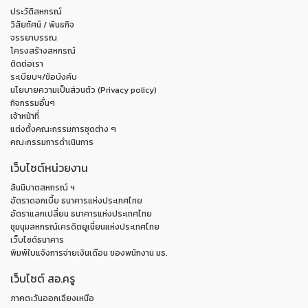
ประวัติสหกรณ์
วิสัยทัศน์ / พันธกิจ
จรรยาบรรณ
โครงสร้างสหกรณ์
ติดต่อเรา
ระเบียบฯ/ข้อบังคับ
นโยบายความเป็นส่วนตัว (Privacy policy)
กิจกรรมอื่นๆ
เจ้าหน้าที่
แต่งตั้งคณะกรรมการชุดต่าง ๆ
คณะกรรมการดำเนินการ
เว็บไซต์หน่วยงาน
สันนิบาตสหกรณ์ ฯ
อัตราดอกเบี้ย ธนาคารแห่งประเทศไทย
อัตราแลกเปลี่ยน ธนาคารแห่งประเทศไทย
ชุมนุมสหกรณ์เครดิตยูเนี่ยนแห่งประเทศไทย
เว็บไซต์ธนาคาร
พิมพ์ใบแจ้งการจ่ายเงินเดือน ของพนักงาน มธ.
เว็บไซต์ สอ.ครู
ภาคตะวันออกเฉียงเหนือ