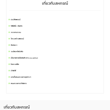
เกี่ยวกับสหกรณ์
ประวัติสหกรณ์
วิสัยทัศน์ / พันธกิจ
จรรยาบรรณ
โครงสร้างสหกรณ์
ติดต่อเรา
ระเบียบฯ/ข้อบังคับ
นโยบายความเป็นส่วนตัว (Privacy policy)
กิจกรรมอื่นๆ
เจ้าหน้าที่
แต่งตั้งคณะกรรมการชุดต่าง ๆ
คณะกรรมการดำเนินการ
เกี่ยวกับสหกรณ์