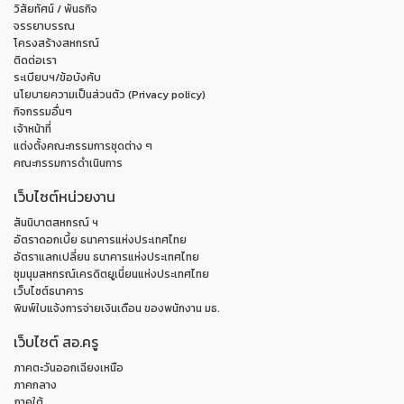
วิสัยทัศน์ / พันธกิจ
จรรยาบรรณ
โครงสร้างสหกรณ์
ติดต่อเรา
ระเบียบฯ/ข้อบังคับ
นโยบายความเป็นส่วนตัว (Privacy policy)
กิจกรรมอื่นๆ
เจ้าหน้าที่
แต่งตั้งคณะกรรมการชุดต่าง ๆ
คณะกรรมการดำเนินการ
เว็บไซต์หน่วยงาน
สันนิบาตสหกรณ์ ฯ
อัตราดอกเบี้ย ธนาคารแห่งประเทศไทย
อัตราแลกเปลี่ยน ธนาคารแห่งประเทศไทย
ชุมนุมสหกรณ์เครดิตยูเนี่ยนแห่งประเทศไทย
เว็บไซต์ธนาคาร
พิมพ์ใบแจ้งการจ่ายเงินเดือน ของพนักงาน มธ.
เว็บไซต์ สอ.ครู
ภาคตะวันออกเฉียงเหนือ
ภาคกลาง
ภาคใต้