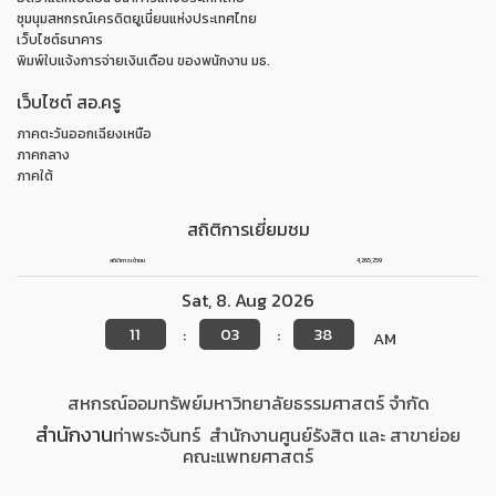
ชุมนุมสหกรณ์เครดิตยูเนี่ยนแห่งประเทศไทย
เว็บไซต์ธนาคาร
พิมพ์ใบแจ้งการจ่ายเงินเดือน ของพนักงาน มธ.
เว็บไซต์ สอ.ครู
ภาคตะวันออกเฉียงเหนือ
ภาคกลาง
ภาคใต้
สถิติการเยี่ยมชม
สถิติการเข้าชม
4,265,259
Sat
,
8
.
Aug
2026
11
03
39
:
:
AM
สหกรณ์ออมทรัพย์มหาวิทยาลัยธรรมศาสตร์ จำกัด
สำนักงาน
ท่าพระจันทร์
สำนักงาน
ศูนย์รังสิต
และ สาขาย่อย
คณะแพทยศาสตร์