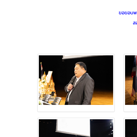
ขอขอบพระ
สอ