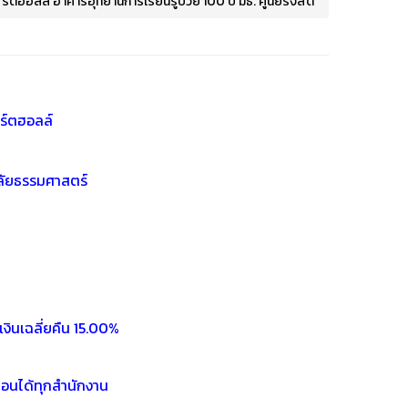
ตฮอลล์ อาคารอุทยานการเรียนรู้ป๋วย 100 ปี มธ. ศูนย์รังสิต
ิร์ตฮอลล์
าลัยธรรมศาสตร์
งินเฉลี่ยคืน 15.00%
ถอนได้ทุกสำนักงาน