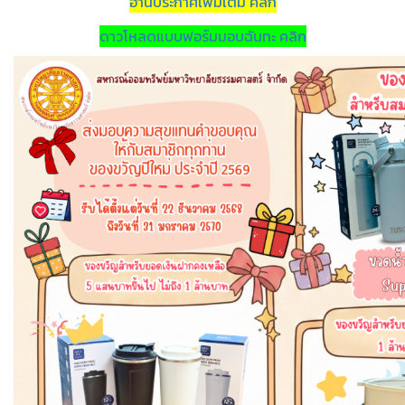
อ่านประกาศเพิ่มเติม คลิก
ดาวโหลดแบบฟอร์มมอบฉันทะ คลิก