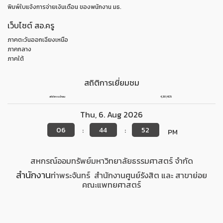
พิมพ์ใบแจ้งการจ่ายเงินเดือน ของพนักงาน มธ.
เว็บไซต์ สอ.ครู
ภาคตะวันออกเฉียงเหนือ
ภาคกลาง
ภาคใต้
สถิติการเยี่ยมชม
สถิติการเข้าชม
4,261,405
Thu
,
6
.
Aug
2026
06
44
53
:
:
PM
สหกรณ์ออมทรัพย์มหาวิทยาลัยธรรมศาสตร์ จำกัด
สำนักงาน
ท่าพระจันทร์
สำนักงาน
ศูนย์รังสิต
และ สาขาย่อย
คณะแพทยศาสตร์