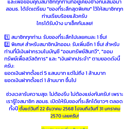
และเพื่อขอบคุณสมาชิกทุกท่านที่อยู่เคียงข้างกันเสมอมา
สอมธ. ได้จัดเตรียม "ของที่ระลึกสุดพิเศษ" ไว้ให้สมาชิกทุก
ท่านเรียบร้อยแล้วครับ
ใครได้รับบ้าง มาเช็คกันเลย!
1️⃣ สมาชิกทุกท่าน: รับของที่ระลึกไปเลยคนละ 1 ชิ้น!
2️⃣ พิเศษ! สำหรับสมาชิกนักออม: รับเพิ่มอีก 1 ชิ้น! สำหรับ
ท่านที่มีเงินฝากรวมในบัญชี "ออมทรัพย์สินทวี", "ออม
ทรัพย์เพื่อสวัสดิการ" และ "เงินฝากประจำ" ตามยอดดังนี้
ครับ:
ยอดเงินฝากตั้งแต่ 5 แสนบาท แต่ไม่ถึง 1 ล้านบาท
ยอดเงินฝากตั้งแต่ 1 ล้านบาท ขึ้นไป
ช่วงเวลารับความสุข: ไม่ต้องรีบ ไม่ต้องแย่งกันครับ! เพราะ
เรารู้ใจสมาชิก สอมธ. เปิดให้รับของที่ระลึกได้ยาวๆ ตลอด
ทั้งปี
ตั้งแต่วันที่ 22 ธันวาคม 2568 ไปจนถึงวันที่ 31 มกราคม
2570 เลยครับ!