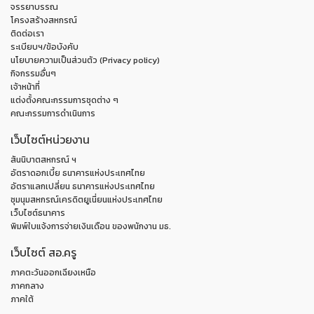
จรรยาบรรณ
โครงสร้างสหกรณ์
ติดต่อเรา
ระเบียบฯ/ข้อบังคับ
นโยบายความเป็นส่วนตัว (Privacy policy)
กิจกรรมอื่นๆ
เจ้าหน้าที่
แต่งตั้งคณะกรรมการชุดต่าง ๆ
คณะกรรมการดำเนินการ
เว็บไซต์หน่วยงาน
สันนิบาตสหกรณ์ ฯ
อัตราดอกเบี้ย ธนาคารแห่งประเทศไทย
อัตราแลกเปลี่ยน ธนาคารแห่งประเทศไทย
ชุมนุมสหกรณ์เครดิตยูเนี่ยนแห่งประเทศไทย
เว็บไซต์ธนาคาร
พิมพ์ใบแจ้งการจ่ายเงินเดือน ของพนักงาน มธ.
เว็บไซต์ สอ.ครู
ภาคตะวันออกเฉียงเหนือ
ภาคกลาง
ภาคใต้