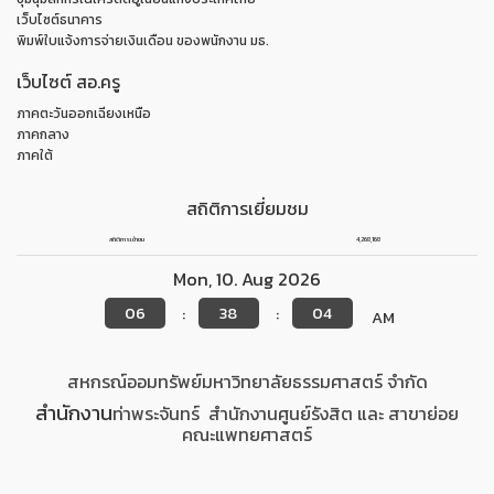
เว็บไซต์ธนาคาร
พิมพ์ใบแจ้งการจ่ายเงินเดือน ของพนักงาน มธ.
เว็บไซต์ สอ.ครู
ภาคตะวันออกเฉียงเหนือ
ภาคกลาง
ภาคใต้
สถิติการเยี่ยมชม
สถิติการเข้าชม
4,268,168
Mon
,
10
.
Aug
2026
06
38
04
:
:
AM
สหกรณ์ออมทรัพย์มหาวิทยาลัยธรรมศาสตร์ จำกัด
สำนักงาน
ท่าพระจันทร์
สำนักงาน
ศูนย์รังสิต
และ สาขาย่อย
คณะแพทยศาสตร์