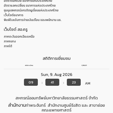
อัตราดอกเบี้ย ธนาคารแห่งประเทศไทย
อัตราแลกเปลี่ยน ธนาคารแห่งประเทศไทย
ชุมนุมสหกรณ์เครดิตยูเนี่ยนแห่งประเทศไทย
เว็บไซต์ธนาคาร
พิมพ์ใบแจ้งการจ่ายเงินเดือน ของพนักงาน มธ.
เว็บไซต์ สอ.ครู
ภาคตะวันออกเฉียงเหนือ
ภาคกลาง
ภาคใต้
สถิติการเยี่ยมชม
สถิติการเข้าชม
4,266,611
Sun
,
9
.
Aug
2026
09
41
23
:
:
AM
สหกรณ์ออมทรัพย์มหาวิทยาลัยธรรมศาสตร์ จำกัด
สำนักงาน
ท่าพระจันทร์
สำนักงาน
ศูนย์รังสิต
และ สาขาย่อย
คณะแพทยศาสตร์