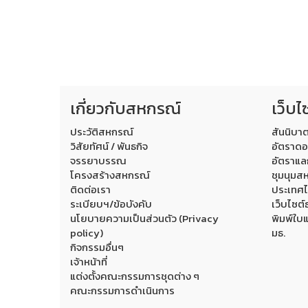
เกี่ยวกับสหกรณ์
เว็บไ
ประวัติสหกรณ์
สันนิบา
วิสัยทัศน์ / พันธกิจ
อัตราดอ
จรรยาบรรณ
อัตราแล
โครงสร้างสหกรณ์
ชุมนุมสห
ติดต่อเรา
ประเทศ
ระเบียบฯ/ข้อบังคับ
เว็บไซต
นโยบายความเป็นส่วนตัว (Privacy
พิมพ์ใบ
policy)
มธ.
กิจกรรมอื่นๆ
เจ้าหน้าที่
แต่งตั้งคณะกรรมการชุดต่าง ๆ
คณะกรรมการดำเนินการ