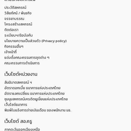
ประวัติสหกรณ์
วิสัยทัศน์ / พันธกิจ
จรรยาบรรณ
โครงสร้างสหกรณ์
ติดต่อเรา
ระเบียบฯ/ข้อบังคับ
นโยบายความเป็นส่วนตัว (Privacy policy)
กิจกรรมอื่นๆ
เจ้าหน้าที่
แต่งตั้งคณะกรรมการชุดต่าง ๆ
คณะกรรมการดำเนินการ
เว็บไซต์หน่วยงาน
สันนิบาตสหกรณ์ ฯ
อัตราดอกเบี้ย ธนาคารแห่งประเทศไทย
อัตราแลกเปลี่ยน ธนาคารแห่งประเทศไทย
ชุมนุมสหกรณ์เครดิตยูเนี่ยนแห่งประเทศไทย
เว็บไซต์ธนาคาร
พิมพ์ใบแจ้งการจ่ายเงินเดือน ของพนักงาน มธ.
เว็บไซต์ สอ.ครู
ภาคตะวันออกเฉียงเหนือ