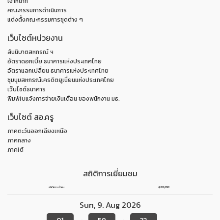
เจ้าหน้าที่
คณะกรรมการดำเนินการ
แต่งตั้งคณะกรรมการชุดต่าง ๆ
เว็บไซต์หน่วยงาน
สันนิบาตสหกรณ์ ฯ
อัตราดอกเบี้ย ธนาคารแห่งประเทศไทย
อัตราแลกเปลี่ยน ธนาคารแห่งประเทศไทย
ชุมนุมสหกรณ์เครดิตยูเนี่ยนแห่งประเทศไทย
เว็บไซต์ธนาคาร
พิมพ์ใบแจ้งการจ่ายเงินเดือน ของพนักงาน มธ.
เว็บไซต์ สอ.ครู
ภาคตะวันออกเฉียงเหนือ
ภาคกลาง
ภาคใต้
สถิติการเยี่ยมชม
สถิติการเข้าชม
4,266,898
Sun
,
9
.
Aug
2026
01
59
33