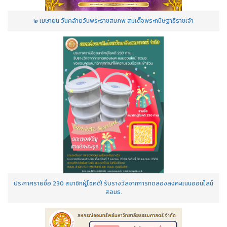
๒ เมษายน วันคล้ายวันพระราชสมภพ สมเด็จพระกนิษฐาธิราชเจ้า
ประกาศรายชื่อ 230 สมาชิกผู้โชคดี! รับรางวัลจากการทดลองลงคะแนนออนไลน์
สอมธ.