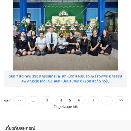
วันที่ 7 สิงหาคม 2568 กรรมการและ เจ้าหน้าที่ สอมธ. ร่วมพิธีสวดพระอภิธรรม
ศพ คุณวิรัช เกิดแก่น เลขทะเบียนสมาชิก 07209 สังกัด ทั่วไป
หน้าที่
<<
...
3
4
5
6
7
...
>>
ข้อมูลทั้งหมด 313
เกี่ยวกับสหกรณ์