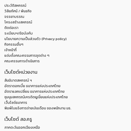
ประวัติสหกรณ์
วิสัยทัศน์ / พันธกิจ
จรรยาบรรณ
โครงสร้างสหกรณ์
ติดต่อเรา
ระเบียบฯ/ข้อบังคับ
นโยบายความเป็นส่วนตัว (Privacy policy)
กิจกรรมอื่นๆ
เจ้าหน้าที่
แต่งตั้งคณะกรรมการชุดต่าง ๆ
คณะกรรมการดำเนินการ
เว็บไซต์หน่วยงาน
สันนิบาตสหกรณ์ ฯ
อัตราดอกเบี้ย ธนาคารแห่งประเทศไทย
อัตราแลกเปลี่ยน ธนาคารแห่งประเทศไทย
ชุมนุมสหกรณ์เครดิตยูเนี่ยนแห่งประเทศไทย
เว็บไซต์ธนาคาร
พิมพ์ใบแจ้งการจ่ายเงินเดือน ของพนักงาน มธ.
เว็บไซต์ สอ.ครู
ภาคตะวันออกเฉียงเหนือ