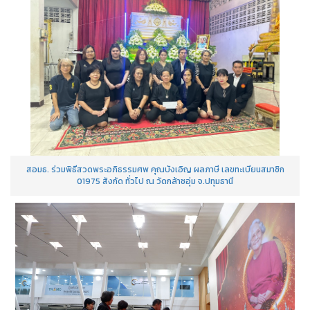
สอมธ. ร่วมพิธีสวดพระอภิธรรมศพ คุณบังเอิญ ผลภาษี เลขทะเบียนสมาชิก
01975 สังกัด ทั่วไป ณ วัดกล้าชอุ่ม จ.ปทุมธานี