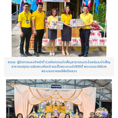
สอมธ. ผู้จัดการและเจ้าหน้าที่ ร่วมกิจกรรมบำเพ็ญสาธารณประโยชน์และบำเพ็ญ
สาธารณกุศล เฉลิมพระเกียรติ สมเด็จพระนางเจ้าสิริกิติ์ พระบรมราชินีนาถ
พระบรมราชชนนีพันปีหลวง