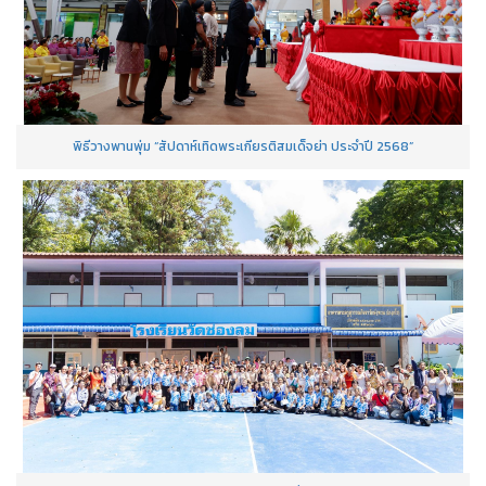
พิธีวางพานพุ่ม “สัปดาห์เทิดพระเกียรติสมเด็จย่า ประจำปี 2568”